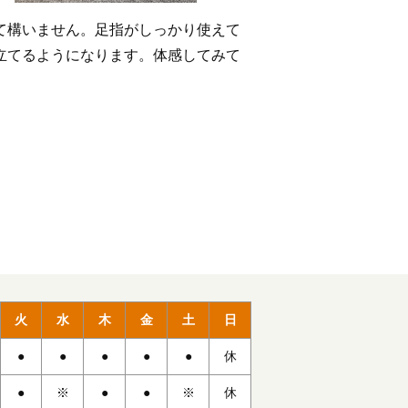
て構いません。足指がしっかり使えて
立てるようになります。体感してみて
火
水
木
金
土
日
●
●
●
●
●
休
●
※
●
●
※
休