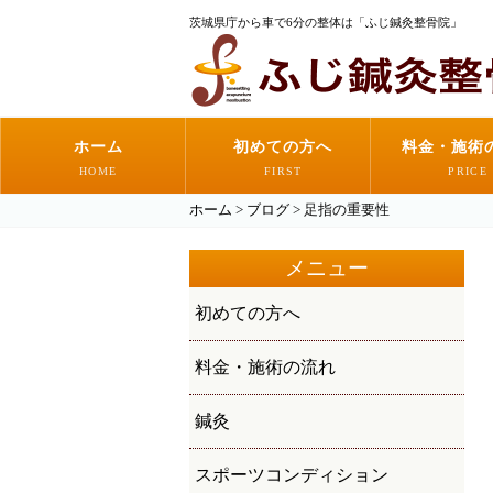
茨城県庁から車で6分の整体は「ふじ鍼灸整骨院」
ホーム
初めての方へ
料金・施術
HOME
FIRST
PRICE
ホーム
>
ブログ
>
足指の重要性
メニュー
初めての方へ
料金・施術の流れ
鍼灸
スポーツコンディション