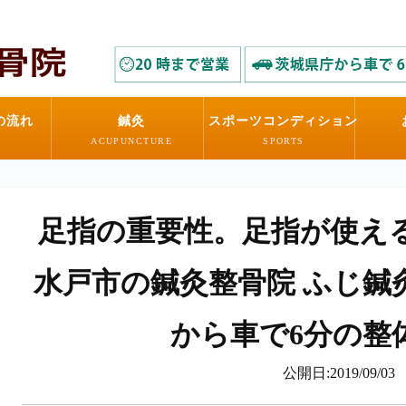
の流れ
鍼灸
スポーツコンディション
ACUPUNCTURE
SPORTS
足指の重要性。足指が使える
水戸市の鍼灸整骨院 ふじ鍼灸
から車で6分の整
公開日:2019/09/03