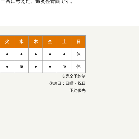
を一番に考えた、鍼灸整骨院です。
火
水
木
金
土
日
●
●
●
●
●
休
●
※
●
●
※
休
※完全予約制
休診日：日曜・祝日
予約優先