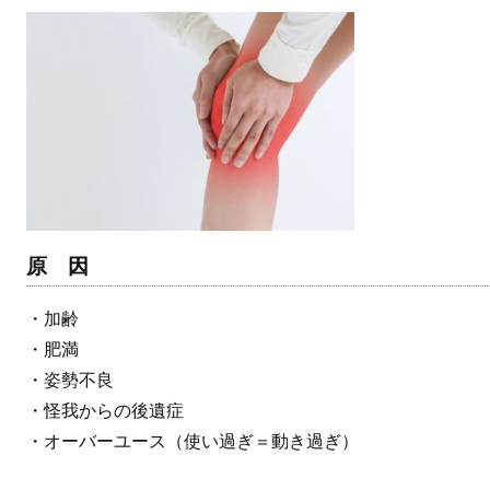
原 因
・加齢

・肥満

・姿勢不良

・怪我からの後遺症

・オーバーユース（使い過ぎ＝動き過ぎ）
