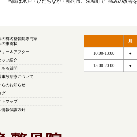
当院は水戸・ひたちなか・那珂市、茨城町で 痛みの改善
国の有名整骨院専門家
月
らの推薦状
フォー＆アフター
10:00-13:00
●
タッフ紹介
15:00-20:00
●
くある質問
通事故治療について
からのお知らせ
ログ
イトマップ
人情報保護方針