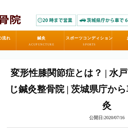
の流れ
鍼灸
スポーツコンディション
ACUPUNCTURE
SPORTS
変形性膝関節症とは？ | 水
じ鍼灸整骨院 | 茨城県庁か
灸
公開日:2020/07/16