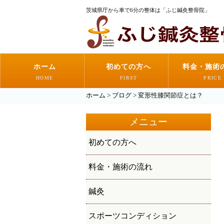
茨城県庁から車で6分の整体は「ふじ鍼灸整骨院」
ホーム
初めての方へ
料金・施術
HOME
FIRST
PRICE
ホーム
>
ブログ
>
変形性膝関節症とは？
メニュー
初めての方へ
料金・施術の流れ
鍼灸
スポーツコンディション