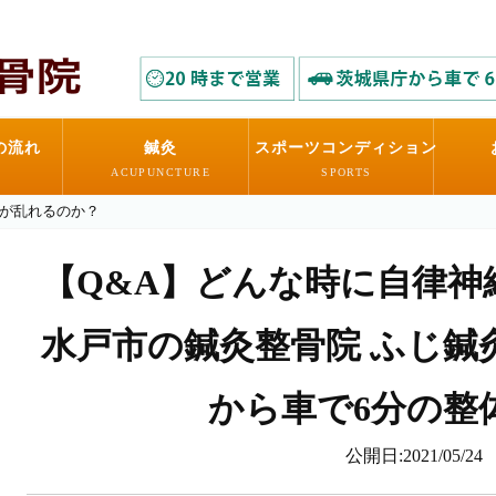
の流れ
鍼灸
スポーツコンディション
ACUPUNCTURE
SPORTS
経が乱れるのか？
【Q&A】どんな時に自律神経
水戸市の鍼灸整骨院 ふじ鍼灸
から車で6分の整
公開日:2021/05/24