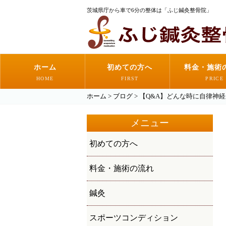
茨城県庁から車で6分の整体は「ふじ鍼灸整骨院」
ホーム
初めての方へ
料金・施術
HOME
FIRST
PRICE
ホーム
>
ブログ
>
【Q&A】どんな時に自律神
メニュー
初めての方へ
料金・施術の流れ
鍼灸
スポーツコンディション