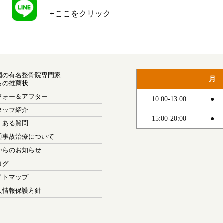
 　⬅︎ここをクリック
国の有名整骨院専門家
月
らの推薦状
フォー＆アフター
10:00-13:00
●
タッフ紹介
15:00-20:00
●
くある質問
通事故治療について
からのお知らせ
ログ
イトマップ
人情報保護方針