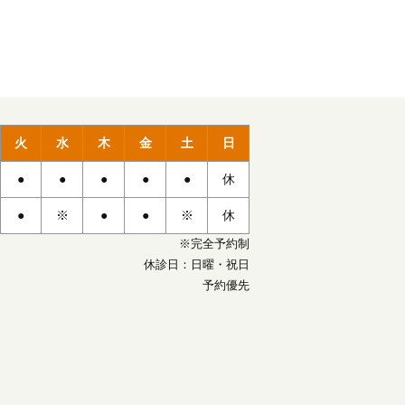
火
水
木
金
土
日
●
●
●
●
●
休
●
※
●
●
※
休
※完全予約制
休診日：日曜・祝日
予約優先