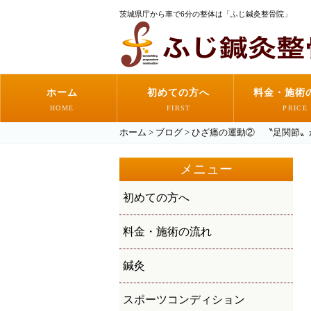
茨城県庁から車で6分の整体は「ふじ鍼灸整骨院」
ホーム
初めての方へ
料金・施術
HOME
FIRST
PRICE
ホーム
>
ブログ
>
ひざ痛の運動② 〝足関節〟
メニュー
初めての方へ
料金・施術の流れ
鍼灸
スポーツコンディション