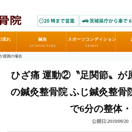
の流れ
鍼灸
スポーツコンディション
ACUPUNCTURE
SPORTS
が原因の場合
ひざ痛 運動②〝足関節〟が原
の鍼灸整骨院 ふじ鍼灸整骨院
で6分の整体
公開日:2019/09/20