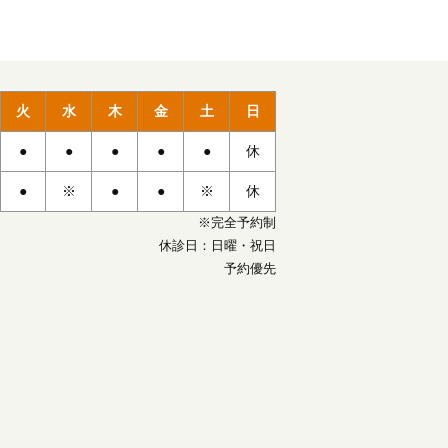
火
水
木
金
土
日
●
●
●
●
●
休
●
※
●
●
※
休
※完全予約制
休診日：日曜・祝日
予約優先