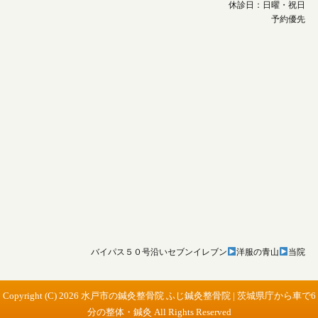
休診日：日曜・祝日
予約優先
バイパス５０号沿いセブンイレブン
洋服の青山
当院
Copyright (C) 2026 水戸市の鍼灸整骨院 ふじ鍼灸整骨院 | 茨城県庁から車で6
分の整体・鍼灸 All Rights Reserved