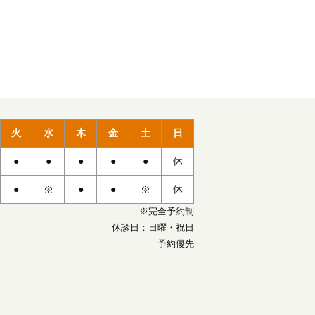
火
水
木
金
土
日
●
●
●
●
●
休
●
※
●
●
※
休
※完全予約制
休診日：日曜・祝日
予約優先