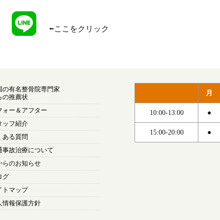
 　⬅︎ここをクリック
国の有名整骨院専門家
月
らの推薦状
フォー＆アフター
10:00-13:00
●
タッフ紹介
15:00-20:00
●
くある質問
通事故治療について
からのお知らせ
ログ
イトマップ
人情報保護方針