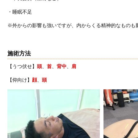
・睡眠不足
※外からの影響も強いですが、内からくる精神的なものも
施術方法
【うつ伏せ】
頭
、
首
、
背中
、
肩
【仰向け】
顔
、
頭