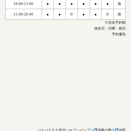
10:00-13:00
●
●
●
●
●
●
休
15:00-20:00
●
●
※
●
●
※
休
※完全予約制
休診日：日曜・祝日
予約優先
バイパス５０号沿いセブンイレブン
洋服の青山
当院