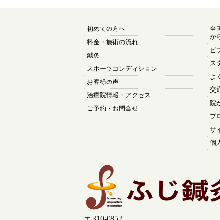
初めての方へ
全
か
料金・施術の流れ
ビ
鍼灸
ス
スポーツコンディション
よ
お客様の声
交
治療院情報・アクセス
院
ご予約・お問合せ
ブ
サ
個
〒310-0852