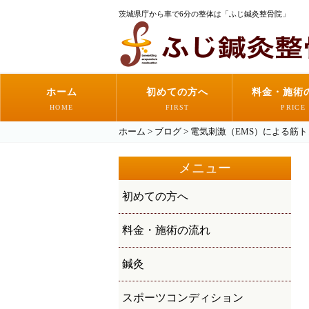
茨城県庁から車で6分の整体は「ふじ鍼灸整骨院」
ホーム
初めての方へ
料金・施術
HOME
FIRST
PRICE
ホーム
>
ブログ
>
電気刺激（EMS）による筋ト
メニュー
初めての方へ
料金・施術の流れ
鍼灸
スポーツコンディション