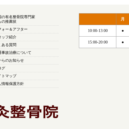
国の有名整骨院専門家
月
らの推薦状
フォー＆アフター
10:00-13:00
●
タッフ紹介
15:00-20:00
●
くある質問
通事故治療について
からのお知らせ
ログ
イトマップ
人情報保護方針