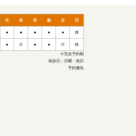
火
水
木
金
土
日
●
●
●
●
●
休
●
※
●
●
※
休
※完全予約制
休診日：日曜・祝日
予約優先