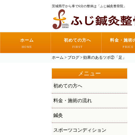
茨城県庁から車で6分の整体は「ふじ鍼灸整骨院」
ホーム
初めての方へ
料金・施術
HOME
FIRST
PRICE
ホーム
>
ブログ
>
効果のあるツボ②「足」
メニュー
初めての方へ
料金・施術の流れ
鍼灸
スポーツコンディション