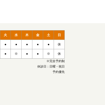
火
水
木
金
土
日
●
●
●
●
●
休
●
※
●
●
※
休
※完全予約制
休診日：日曜・祝日
予約優先