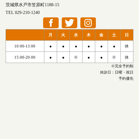
茨城県水戸市笠原町1188-15
TEL 029-210-1240
月
火
水
木
金
土
日
10:00-13:00
●
●
●
●
●
●
休
15:00-20:00
●
●
※
●
●
※
休
※完全予約制
休診日：日曜・祝日
予約優先