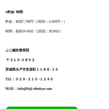
●
料金
/
時間
料金：初回
7,700
円（
2
回目：
6,600
円～）
時間：初回3
0-60
分（
2
回目：約30
分）
ふじ鍼灸整骨院
〒３１０-０８５２
茨城県水戸市笠原町１１８８−１５
TEL：０２９−２１０−１２４０
MAIL：
info@fuji-shinkyu.com