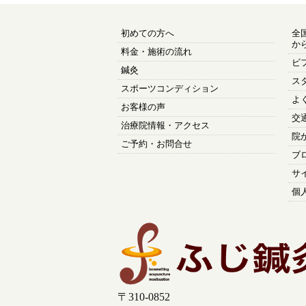
初めての方へ
全
か
料金・施術の流れ
ビ
鍼灸
ス
スポーツコンディション
よ
お客様の声
交
治療院情報・アクセス
院
ご予約・お問合せ
ブ
サ
個
〒310-0852