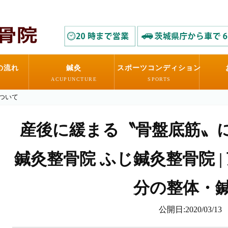
の流れ
鍼灸
スポーツコンディション
ACUPUNCTURE
SPORTS
ついて
産後に緩まる〝骨盤底筋〟につ
鍼灸整骨院 ふじ鍼灸整骨院 |
分の整体・
公開日:2020/03/13