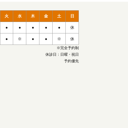
火
水
木
金
土
日
●
●
●
●
●
休
●
※
●
●
※
休
※完全予約制
休診日：日曜・祝日
予約優先