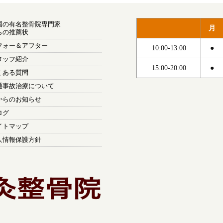
国の有名整骨院専門家
月
らの推薦状
フォー＆アフター
10:00-13:00
●
タッフ紹介
15:00-20:00
●
くある質問
通事故治療について
からのお知らせ
ログ
イトマップ
人情報保護方針