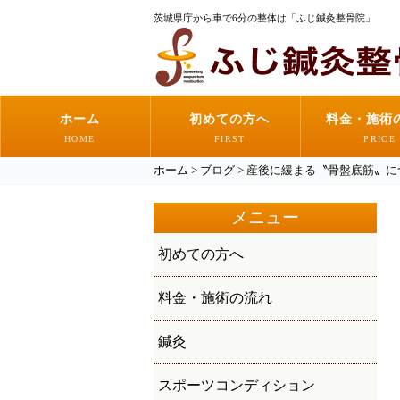
茨城県庁から車で6分の整体は「ふじ鍼灸整骨院」
ホーム
初めての方へ
料金・施術
HOME
FIRST
PRICE
ホーム
>
ブログ
>
産後に緩まる〝骨盤底筋〟に
メニュー
初めての方へ
料金・施術の流れ
鍼灸
スポーツコンディション