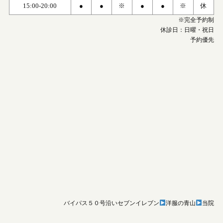
15:00-20:00
●
●
※
●
●
※
休
※完全予約制
休診日：日曜・祝日
予約優先
バイパス５０号沿いセブンイレブン
洋服の青山
当院