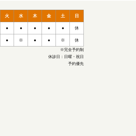
火
水
木
金
土
日
●
●
●
●
●
休
●
※
●
●
※
休
※完全予約制
休診日：日曜・祝日
予約優先