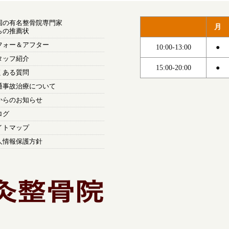
国の有名整骨院専門家
月
らの推薦状
フォー＆アフター
10:00-13:00
●
タッフ紹介
15:00-20:00
●
くある質問
通事故治療について
からのお知らせ
ログ
イトマップ
人情報保護方針