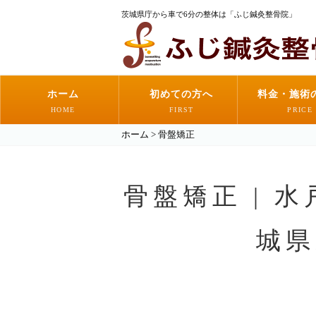
茨城県庁から車で6分の整体は「ふじ鍼灸整骨院」
ホーム
初めての方へ
料金・施術
HOME
FIRST
PRICE
ホーム
>
骨盤矯正
骨盤矯正 | 
城県